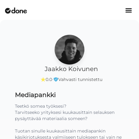
Jaakko Koivunen
·
0.0
Vahvasti tunnistettu
Mediapankki
Teetkö somea työksesi?

Tarvitseeko yrityksesi kuukausittain selauksen 
pysäyttävää materiaalia someen?

Tuotan sinulle kuukausittain mediapankin 
käsikirjotuksesta valmiiseen tulokseen tai vain ne 