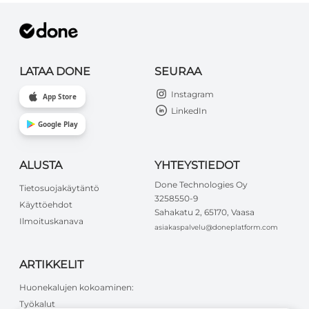
LATAA DONE
SEURAA
Instagram
App Store
LinkedIn
Google Play
ALUSTA
YHTEYSTIEDOT
Done Technologies Oy
Tietosuojakäytäntö
3258550-9
Käyttöehdot
Sahakatu 2, 65170, Vaasa
Ilmoituskanava
asiakaspalvelu@doneplatform.com
ARTIKKELIT
Huonekalujen kokoaminen:
Työkalut