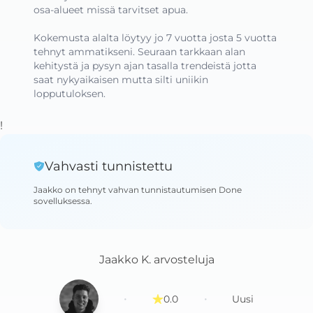
osa-alueet missä tarvitset apua.

Kokemusta alalta löytyy jo 7 vuotta josta 5 vuotta 
tehnyt ammatikseni. Seuraan tarkkaan alan 
kehitystä ja pysyn ajan tasalla trendeistä jotta 
saat nykyaikaisen mutta silti uniikin 
lopputuloksen.
!
Vahvasti tunnistettu
Jaakko
on tehnyt vahvan tunnistautumisen Done
sovelluksessa
.
Jaakko K.
arvosteluja
·
·
0.0
Uusi