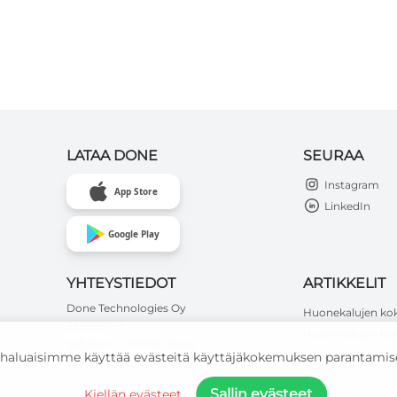
LATAA DONE
SEURAA
Instagram
App Store
LinkedIn
Google Play
YHTEYSTIEDOT
ARTIKKELIT
Done Technologies Oy
Huonekalujen ko
3258550-9
Huonekalujen kok
Sahakatu 2, 65170, Vaasa
haluaisimme käyttää evästeitä käyttäjäkokemuksen parantamise
asiakaspalvelu@doneplatform.com
Sallin evästeet
Kiellän evästeet