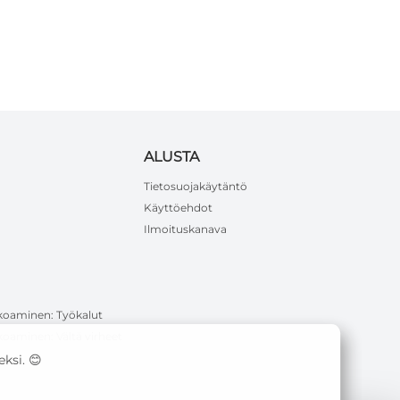
ALUSTA
Tietosuojakäytäntö
Käyttöehdot
Ilmoituskanava
koaminen: Työkalut
oaminen: Vältä virheet
ksi. 😊