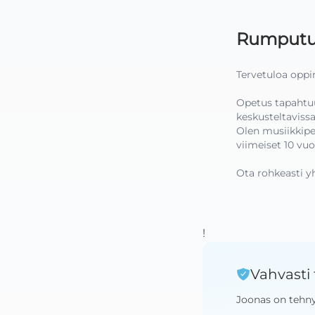
Rumputu
Tervetuloa oppi
Opetus tapahtuu
keskusteltavissa.
Olen musiikkipe
viimeiset 10 vuot
Ota rohkeasti yh
!
Vahvasti 
Joonas
on tehn