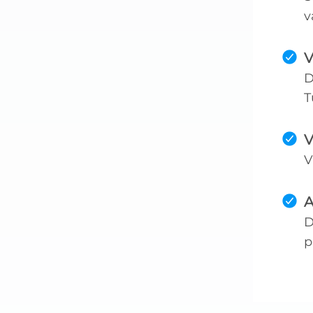
v
V
D
T
V
V
A
D
p