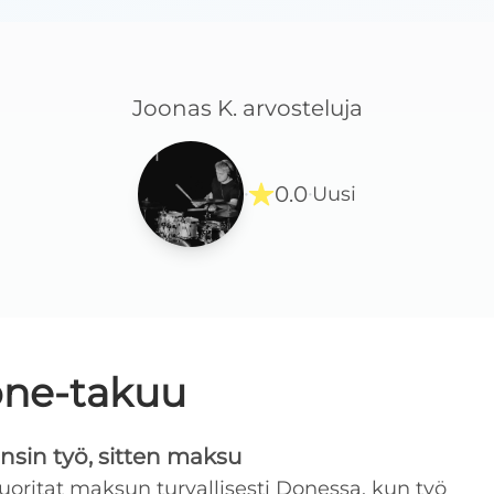
Joonas K.
arvosteluja
0.0
Uusi
·
·
ne-takuu
nsin työ, sitten maksu
uoritat maksun turvallisesti Donessa, kun työ