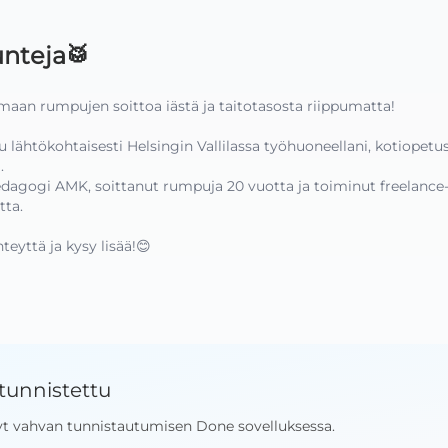
nteja🥁
maan rumpujen soittoa iästä ja taitotasosta riippumatta!

 lähtökohtaisesti Helsingin Vallilassa työhuoneellani, kotiopetu


dagogi AMK, soittanut rumpuja 20 vuotta ja toiminut freelanc
ta.

teyttä ja kysy lisää!😊
tunnistettu
yt vahvan tunnistautumisen Done sovelluksessa
.