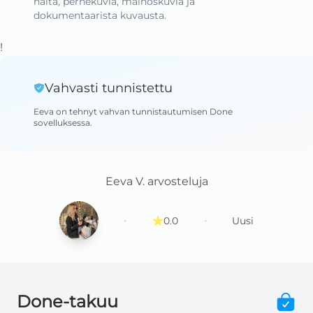
häitä, perhekuvia, mainoskuvia ja 
dokumentaarista kuvausta.
!
Vahvasti tunnistettu
Eeva
on tehnyt vahvan tunnistautumisen Done
sovelluksessa
.
Eeva V.
arvosteluja
·
·
0.0
Uusi
Done-takuu