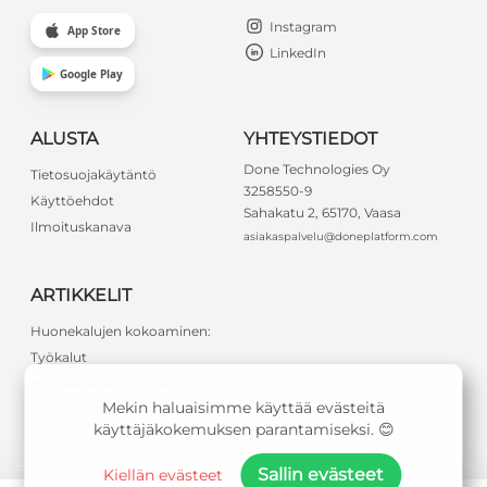
Instagram
App Store
LinkedIn
Google Play
ALUSTA
YHTEYSTIEDOT
Done Technologies Oy
Tietosuojakäytäntö
3258550-9
Käyttöehdot
Sahakatu 2, 65170, Vaasa
Ilmoituskanava
asiakaspalvelu@doneplatform.com
ARTIKKELIT
Huonekalujen kokoaminen:
Työkalut
Huonekalujen kokoaminen:
Mekin haluaisimme käyttää evästeitä
Vältä virheet
käyttäjäkokemuksen parantamiseksi. 😊
Sallin evästeet
Kiellän evästeet