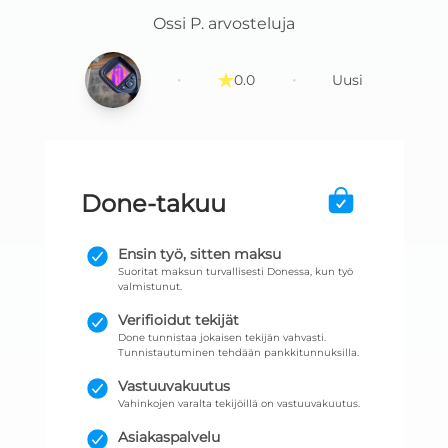
Ossi P.
arvosteluja
·
·
0.0
Uusi
Done-takuu
Ensin työ, sitten maksu
Suoritat maksun turvallisesti Donessa, kun työ
valmistunut.
Verifioidut tekijät
Done tunnistaa jokaisen tekijän vahvasti.
Tunnistautuminen tehdään pankkitunnuksilla.
Vastuuvakuutus
Vahinkojen varalta tekijöillä on vastuuvakuutus.
Asiakaspalvelu