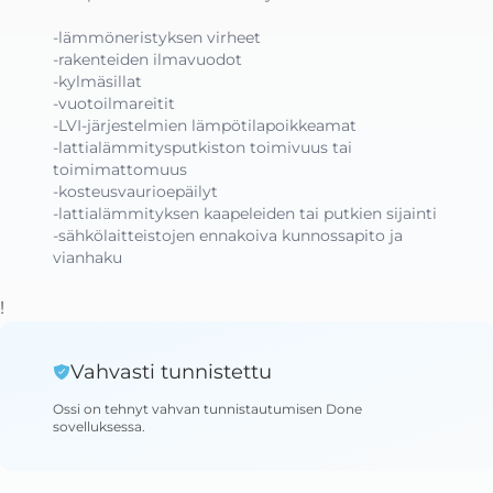
-lämmöneristyksen virheet

-rakenteiden ilmavuodot

-kylmäsillat

-vuotoilmareitit

-LVI-järjestelmien lämpötilapoikkeamat

-lattialämmitysputkiston toimivuus tai   
toimimattomuus

-kosteusvaurioepäilyt

-lattialämmityksen kaapeleiden tai putkien sijainti

-sähkölaitteistojen ennakoiva kunnossapito ja 
vianhaku
!
Vahvasti tunnistettu
Ossi
on tehnyt vahvan tunnistautumisen Done
sovelluksessa
.