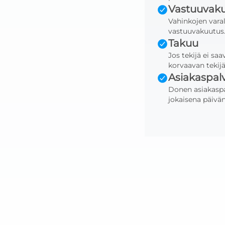
Vastuuvak
Vahinkojen varal
vastuuvakuutus
Takuu
Jos tekijä ei sa
korvaavan tekijä
Asiakaspal
Donen asiakaspa
jokaisena päivän