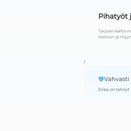
Pihatyöt
Tarjoan kahta n
hoitoon ja myym
!
Vahvasti 
Erika
on tehnyt