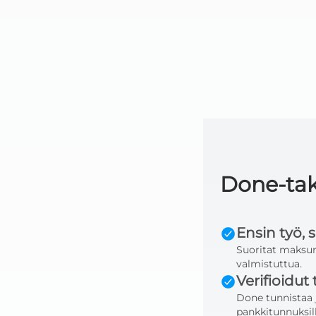
Done-ta
Ensin työ, 
Suoritat maksun
valmistuttua.
Verifioidut 
Done tunnistaa 
pankkitunnuksill