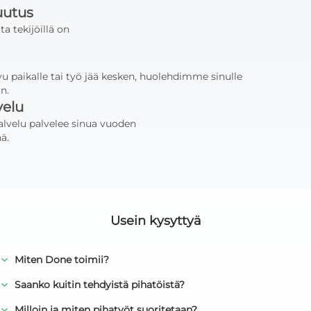
uutus
ta tekijöillä on
.
avu paikalle tai työ jää kesken, huolehdimme sinulle
n.
velu
lvelu palvelee sinua vuoden
ä.
Usein kysyttyä
Miten Done toimii?
Saanko kuitin tehdyistä pihatöistä?
Milloin ja miten pihatyöt suoritetaan?