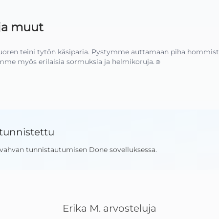
 ja muut
uoren teini tytön käsiparia. Pystymme auttamaan piha hommista
me myös erilaisia sormuksia ja helmikoruja.☺️
tunnistettu
 vahvan tunnistautumisen Done sovelluksessa
.
Erika M.
arvosteluja