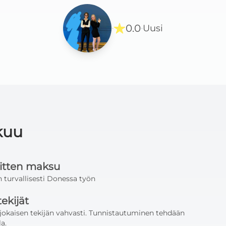
0.0
Uusi
·
·
kuu
sitten maksu
 turvallisesti Donessa työn
tekijät
jokaisen tekijän vahvasti. Tunnistautuminen tehdään
a.