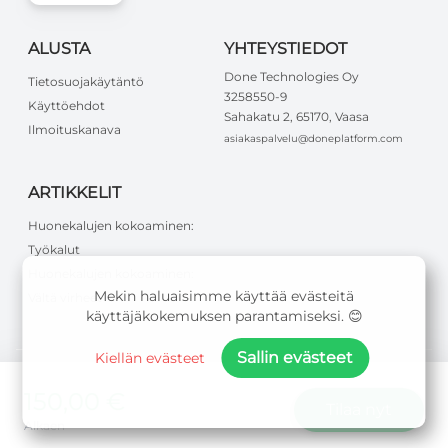
ALUSTA
YHTEYSTIEDOT
Done Technologies Oy
Tietosuojakäytäntö
3258550-9
Käyttöehdot
Sahakatu 2, 65170, Vaasa
Ilmoituskanava
asiakaspalvelu@doneplatform.com
ARTIKKELIT
Huonekalujen kokoaminen:
Työkalut
Huonekalujen kokoaminen:
Mekin haluaisimme käyttää evästeitä
Vältä virheet
käyttäjäkokemuksen parantamiseksi. 😊
Sallin evästeet
Kiellän evästeet
150,00 €
©
2026
Done Technologies Oy
.
Kaikki oikeudet pidätetään
.
Tilaa nyt
Alkaen