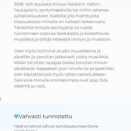
2018. Voit buukata minua ristiäisiin, häihin, 
hautajaisiin, syntymäpäiville tai mihin tahansa 
juhlatilaisuuteen. Kaikista yllä mainituista 
tilaisuuksista minulla on rutkasti kokemusta. 
Tärkeintä minulle esiintyjänä on tuoda 
tunnelmaan sopivaa laadukasta ja koskettavaa 
musiikkia ja tehdä hetkestä rennon ja mukavan. 

Olen myös toiminut studio muusikkona ja 
sävellän ja sanoitan jatkuvasti uutta musiikkia. 
Mikäli tarvitset laulajaa taikka toivoisit minun 
säveltävän kappaleen juuri sinulle tai projektillesi, 
olen käytettävissä myös tähän tarkoitukseen. 
Genreinä minulle ominaisimpia ovat pop, folk, 
iskelmä ja rock.
!
Vahvasti tunnistettu
Heidi
on tehnyt vahvan tunnistautumisen Done
sovelluksessa
.