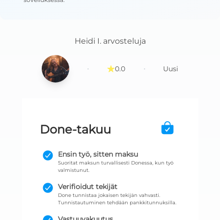
Heidi I.
arvosteluja
·
·
0.0
Uusi
Done-takuu
Ensin työ, sitten maksu
Suoritat maksun turvallisesti Donessa, kun työ
valmistunut.
Verifioidut tekijät
Done tunnistaa jokaisen tekijän vahvasti.
Tunnistautuminen tehdään pankkitunnuksilla.
Vastuuvakuutus