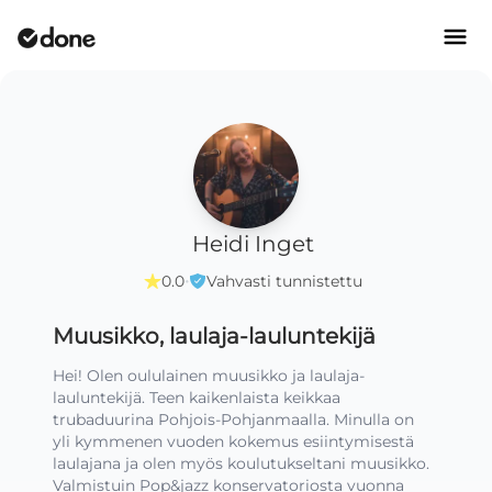
Heidi Inget
·
0.0
Vahvasti tunnistettu
Muusikko, laulaja-lauluntekijä
Hei! Olen oululainen muusikko ja laulaja-
lauluntekijä. Teen kaikenlaista keikkaa 
trubaduurina Pohjois-Pohjanmaalla. Minulla on 
yli kymmenen vuoden kokemus esiintymisestä 
laulajana ja olen myös koulutukseltani muusikko. 
Valmistuin Pop&jazz konservatoriosta vuonna 