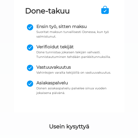
Done-takuu
Ensin työ, sitten maksu
Suoritat maksun turvallisesti Donessa, kun työ
valmistunut.
Verifioidut tekijät
Done tunnistaa jokaisen tekijän vahvasti.
Tunnistautuminen tehdään pankkitunnuksilla.
Vastuuvakuutus
Vahinkojen varalta tekijöillä on vastuuvakuutus.
Asiakaspalvelu
Donen asiakaspalvelu palvelee sinua vuoden
jokaisena päivänä.
Usein kysyttyä