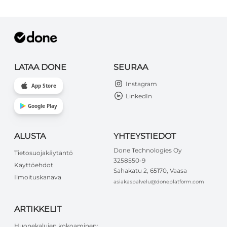
LATAA DONE
SEURAA
Instagram
App Store
LinkedIn
Google Play
ALUSTA
YHTEYSTIEDOT
Done Technologies Oy
Tietosuojakäytäntö
3258550-9
Käyttöehdot
Sahakatu 2, 65170, Vaasa
Ilmoituskanava
asiakaspalvelu@doneplatform.com
ARTIKKELIT
Huonekalujen kokoaminen: