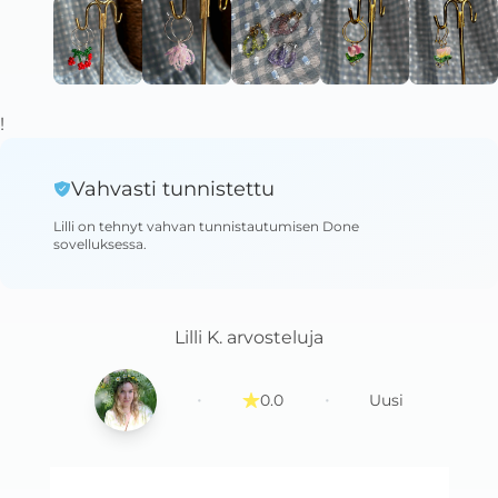
!
Vahvasti tunnistettu
Lilli
on tehnyt vahvan tunnistautumisen Done
sovelluksessa
.
Lilli K.
arvosteluja
·
·
0.0
Uusi