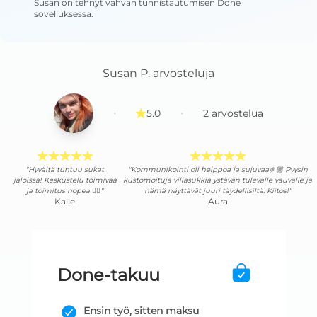
Susan
on tehnyt vahvan tunnistautumisen Done
sovelluksessa
.
Susan P.
arvosteluja
·
·
5.0
2
arvostelua
"Hyvältä tuntuu sukat
"Kommunikointi oli helppoa ja sujuvaa🤌🏼 Pyysin
jaloissa! Keskustelu toimivaa
kustomoituja villasukkia ystävän tulevalle vauvalle ja
ja toimitus nopea 👍🏻"
nämä näyttävät juuri täydellisiltä. Kiitos!"
Kalle
Aura
Done-takuu
Ensin työ, sitten maksu