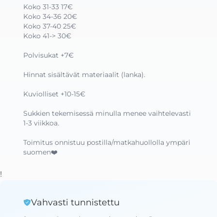
Koko 31-33 17€

Koko 34-36 20€

Koko 37-40 25€

Koko 41-> 30€

Polvisukat +7€

Hinnat sisältävät materiaalit (lanka). 

Kuviolliset +10-15€

Sukkien tekemisessä minulla menee vaihtelevasti 
1-3 viikkoa. 

Toimitus onnistuu postilla/matkahuollolla ympäri 
suomen❤️
!
Vahvasti tunnistettu