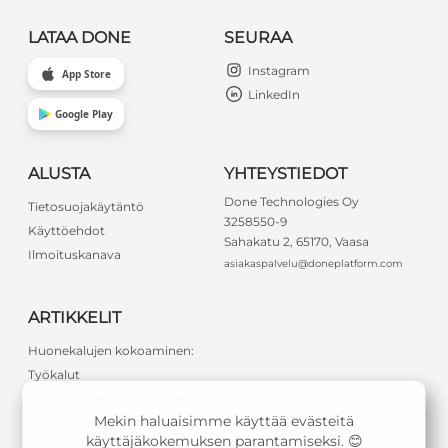
LATAA DONE
SEURAA
Instagram
App Store
LinkedIn
Google Play
ALUSTA
YHTEYSTIEDOT
Done Technologies Oy
Tietosuojakäytäntö
3258550-9
Käyttöehdot
Sahakatu 2, 65170, Vaasa
Ilmoituskanava
asiakaspalvelu@doneplatform.com
ARTIKKELIT
Huonekalujen kokoaminen:
Työkalut
Huonekalujen kokoaminen:
Mekin haluaisimme käyttää evästeitä
Vältä virheet
käyttäjäkokemuksen parantamiseksi. 😊