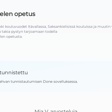
ielen opetus
ki kouluvuodet Itävallassa, Saksankielisissä kouluissa ja muutin 
akia pystyn tarjoamaan todella

len opetusta.
tunnistettu
ahvan tunnistautumisen Done sovelluksessa
.
Mia V.
arvosteluja