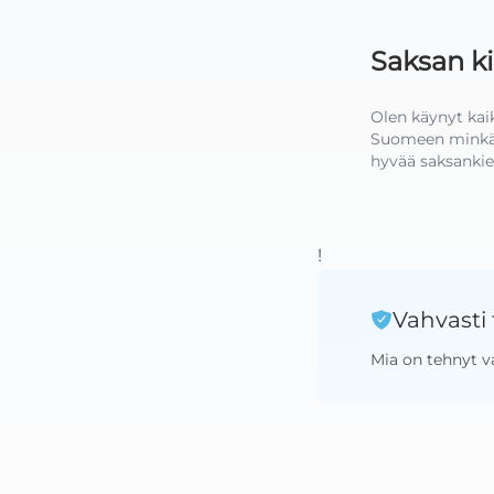
Saksan k
Olen käynyt kaik
Suomeen minkä t
hyvää saksankie
!
Vahvasti 
Mia
on tehnyt v