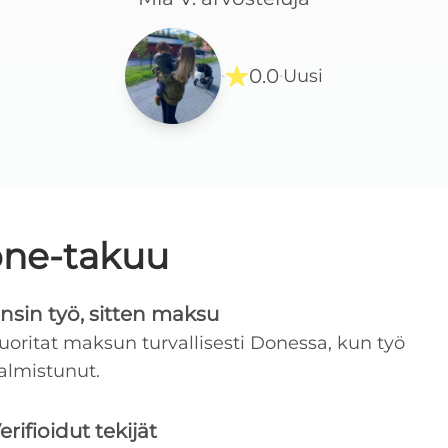
0.0
Uusi
·
·
ne-takuu
nsin työ, sitten maksu
uoritat maksun turvallisesti Donessa, kun työ
almistunut.
erifioidut tekijät