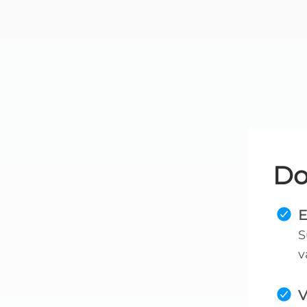
Do
E
S
v
V