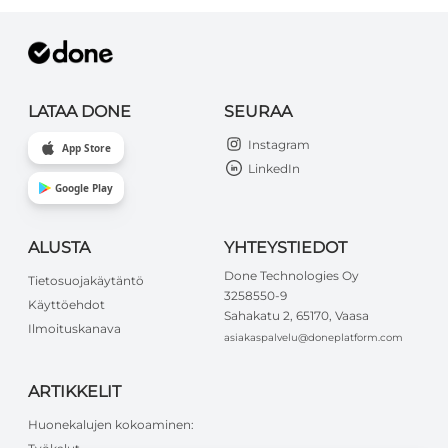
LATAA DONE
SEURAA
Instagram
App Store
LinkedIn
Google Play
ALUSTA
YHTEYSTIEDOT
Done Technologies Oy
Tietosuojakäytäntö
3258550-9
Käyttöehdot
Sahakatu 2, 65170, Vaasa
Ilmoituskanava
asiakaspalvelu@doneplatform.com
ARTIKKELIT
Huonekalujen kokoaminen: