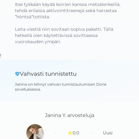
Itse tykkään käydä koirien kanssa metsälenkeillä, 
tehdä erilaisia aktivointitreenejä sekä harrastaa 
”höntsä”tottista.

Laita viestiä niin sovitaan sopiva paketti. Tällä 
hetkellä olen käytettävissä sovittaessa 
vuorokauden ympäri.
!
Vahvasti tunnistettu
Janina
on tehnyt vahvan tunnistautumisen Done
sovelluksessa
.
Janina Y.
arvosteluja
·
·
0.0
Uusi