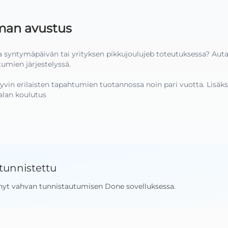
man avustus
a syntymäpäivän tai yrityksen pikkujoulujeb toteutuksessa? Auta
umien järjestelyssä. 

yvin erilaisten tapahtumien tuotannossa noin pari vuotta. Lisäks
alan koulutus
tunnistettu
nyt vahvan tunnistautumisen Done sovelluksessa
.