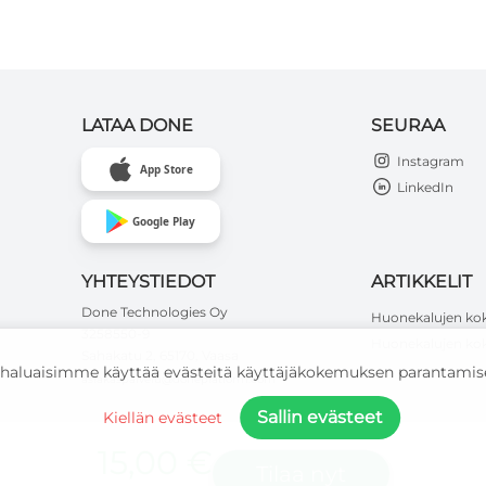
LATAA DONE
SEURAA
Instagram
App Store
LinkedIn
Google Play
YHTEYSTIEDOT
ARTIKKELIT
Done Technologies Oy
Huonekalujen ko
3258550-9
Huonekalujen kok
Sahakatu 2, 65170, Vaasa
haluaisimme käyttää evästeitä käyttäjäkokemuksen parantamise
asiakaspalvelu@doneplatform.com
Sallin evästeet
Kiellän evästeet
15,00 €
Tilaa nyt