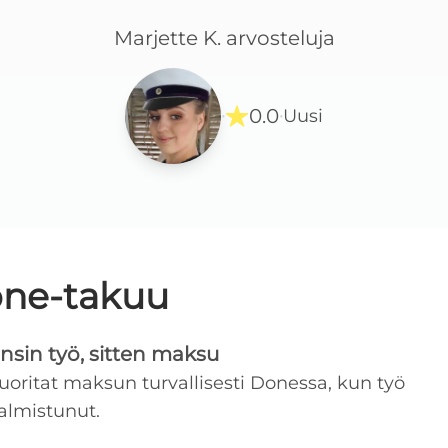
Marjette K.
arvosteluja
0.0
Uusi
·
·
ne-takuu
nsin työ, sitten maksu
uoritat maksun turvallisesti Donessa, kun työ
almistunut.