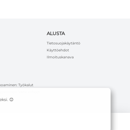
ALUSTA
Tietosuojakäytäntö
Käyttöehdot
Ilmoituskanava
koaminen: Työkalut
oaminen: Vältä virheet
ksi. 😊