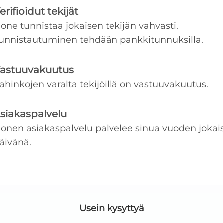
erifioidut tekijät
one tunnistaa jokaisen tekijän vahvasti.
unnistautuminen tehdään pankkitunnuksilla.
astuuvakuutus
ahinkojen varalta tekijöillä on vastuuvakuutus.
siakaspalvelu
onen asiakaspalvelu palvelee sinua vuoden jokai
äivänä.
Usein kysyttyä