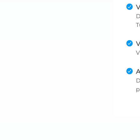
V
D
T
V
V
A
D
p