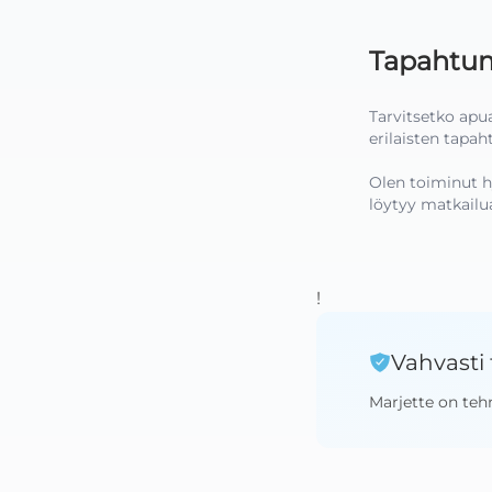
Tapahtu
Tarvitsetko apu
erilaisten tapaht
Olen toiminut h
löytyy matkailu
!
Vahvasti 
Marjette
on teh