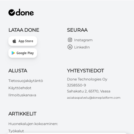
LATAA DONE
SEURAA
Instagram
App Store
LinkedIn
Google Play
ALUSTA
YHTEYSTIEDOT
Done Technologies Oy
Tietosuojakäytäntö
3258550-9
Käyttöehdot
Sahakatu 2, 65170, Vaasa
Ilmoituskanava
asiakaspalvelu@doneplatform.com
ARTIKKELIT
Huonekalujen kokoaminen:
Työkalut