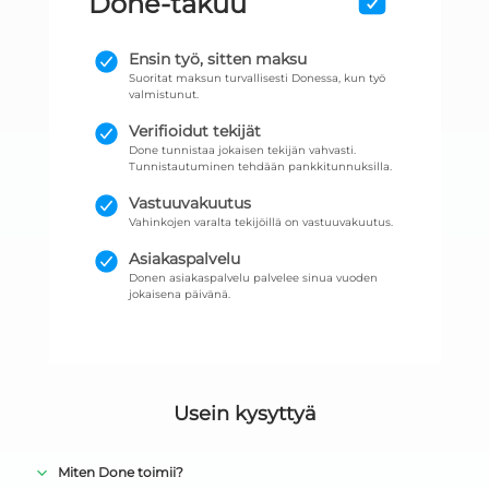
Done-takuu
Ensin työ, sitten maksu
Suoritat maksun turvallisesti Donessa, kun työ
valmistunut.
Verifioidut tekijät
Done tunnistaa jokaisen tekijän vahvasti.
Tunnistautuminen tehdään pankkitunnuksilla.
Vastuuvakuutus
Vahinkojen varalta tekijöillä on vastuuvakuutus.
Asiakaspalvelu
Donen asiakaspalvelu palvelee sinua vuoden
jokaisena päivänä.
Usein kysyttyä
Miten Done toimii?