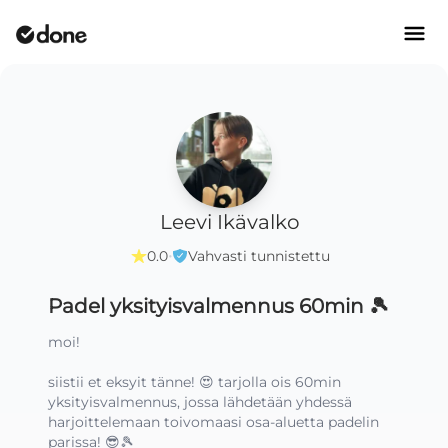
Leevi Ikävalko
·
0.0
Vahvasti tunnistettu
Padel yksityisvalmennus 60min 🎾
moi!

siistii et eksyit tänne! 😍 tarjolla ois 60min 
yksityisvalmennus, jossa lähdetään yhdessä 
harjoittelemaan toivomaasi osa-aluetta padelin 
parissa! 😎🎾
