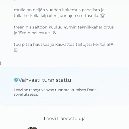
mulla on neljän vuoden kokemus padelista ja 
tällä hetkellä kilpailen junnujen sm-tasolla. 🏆 

treenin sisältöön kuuluu 45min tekniikkaharjoitus 
ja 15min peliosuus. 🎾

tuu pitää hauskaa ja kasvattaa taitojasi kentällä!🫵
🏻
!
Vahvasti tunnistettu
Leevi
on tehnyt vahvan tunnistautumisen Done
sovelluksessa
.
Leevi I.
arvosteluja