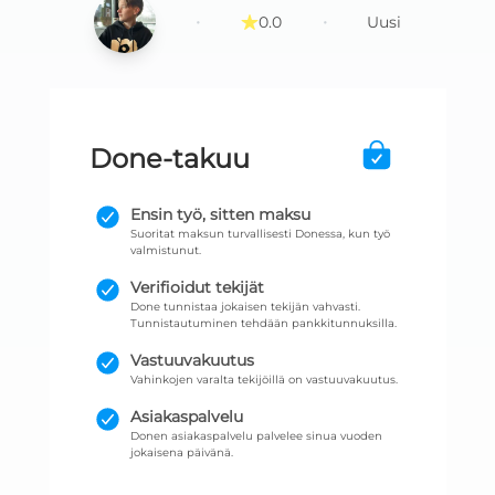
·
·
0.0
Uusi
Done-takuu
Ensin työ, sitten maksu
Suoritat maksun turvallisesti Donessa, kun työ
valmistunut.
Verifioidut tekijät
Done tunnistaa jokaisen tekijän vahvasti.
Tunnistautuminen tehdään pankkitunnuksilla.
Vastuuvakuutus
Vahinkojen varalta tekijöillä on vastuuvakuutus.
Asiakaspalvelu
Donen asiakaspalvelu palvelee sinua vuoden
jokaisena päivänä.