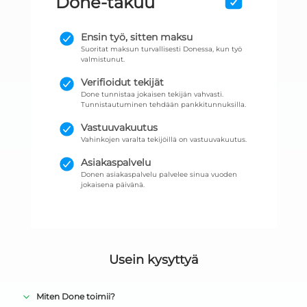
Done-takuu
Ensin työ, sitten maksu
Suoritat maksun turvallisesti Donessa, kun työ
valmistunut.
Verifioidut tekijät
Done tunnistaa jokaisen tekijän vahvasti.
Tunnistautuminen tehdään pankkitunnuksilla.
Vastuuvakuutus
Vahinkojen varalta tekijöillä on vastuuvakuutus.
Asiakaspalvelu
Donen asiakaspalvelu palvelee sinua vuoden
jokaisena päivänä.
Usein kysyttyä
Miten Done toimii?