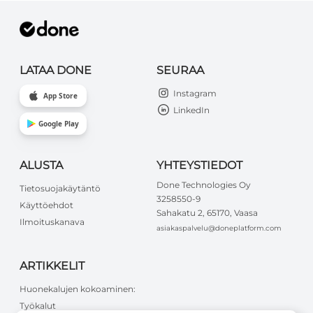
LATAA DONE
SEURAA
Instagram
App Store
LinkedIn
Google Play
ALUSTA
YHTEYSTIEDOT
Done Technologies Oy
Tietosuojakäytäntö
3258550-9
Käyttöehdot
Sahakatu 2, 65170, Vaasa
Ilmoituskanava
asiakaspalvelu@doneplatform.com
ARTIKKELIT
Huonekalujen kokoaminen:
Työkalut