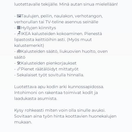
luotettavalle tekijälle. Minä autan sinua mielellään!

- 🖼️Taulujen, peilin, naulakon, verhotangon, 
verhorullan tai TV-teline asennus seinälle

- 🟫Hyllyjen kiinnitys

- 🪑IKEA kalusteiden kokoaminen. Pienestä 
lipastosta keittiöihin asti. (Myös muut 
kalustemerkit)

- 🧰Kalusteiden säätö, liukuovien huolto, oven 
säätö

- 🛠️Kalusteiden pienkorjaukset

- 📏Pienet räätälöidyt mittatyöt

- Sekalaiset työt sovitulla hinnalla.

Luotettava apu kodin arki kunnossapidossa. 
Intohimoni on rakentaa toimivat kodit ja 
laadukasta asumista. 

Kysy rohkeasti miten voin olla sinulle avuksi. 
Sovitaan aina työn hinta koottavien huonekalujen 
mukaan.
