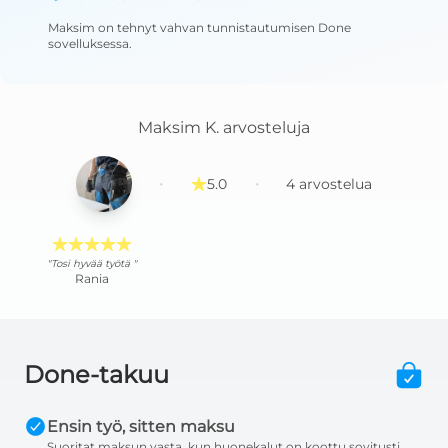
Maksim
on tehnyt vahvan tunnistautumisen Done
sovelluksessa
.
Maksim K.
arvosteluja
·
·
5.0
4
arvostelua
"Tosi hyvää työtä "
Rania
Done-takuu
Ensin työ, sitten maksu
Suoritat maksun vasta, kun huonekalut on koottu sovitusti.