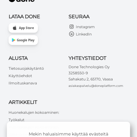
LATAA DONE
SEURAA
Instagram
App Store
LinkedIn
Google Play
ALUSTA
YHTEYSTIEDOT
Done Technologies Oy
Tietosuojakäytäntö
3258550-9
Käyttöehdot
Sahakatu 2, 65170, Vaasa
Ilmoituskanava
asiakaspalvelu@doneplatform.com
ARTIKKELIT
Huonekalujen kokoaminen:
Työkalut
Huonekalujen kokoaminen:
Mekin haluaisimme käyttää evästeitä
Vältä virheet