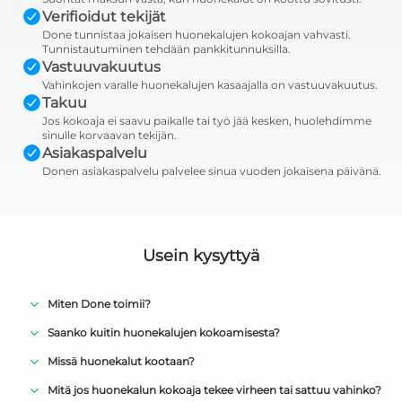
Verifioidut tekijät
Done tunnistaa jokaisen huonekalujen kokoajan vahvasti.
Tunnistautuminen tehdään pankkitunnuksilla.
Vastuuvakuutus
Vahinkojen varalle huonekalujen kasaajalla on vastuuvakuutus.
Takuu
Jos kokoaja ei saavu paikalle tai työ jää kesken, huolehdimme
sinulle korvaavan tekijän.
Asiakaspalvelu
Donen asiakaspalvelu palvelee sinua vuoden jokaisena päivänä.
Usein kysyttyä
Miten Done toimii?
Saanko kuitin huonekalujen kokoamisesta?
Missä huonekalut kootaan?
Mitä jos huonekalun kokoaja tekee virheen tai sattuu vahinko?