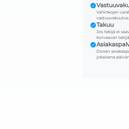
Vastuuvak
Vahinkojen varal
vastuuvakuutus
Takuu
Jos tekijä ei sa
korvaavan tekijä
Asiakaspal
Donen asiakaspa
jokaisena päivän