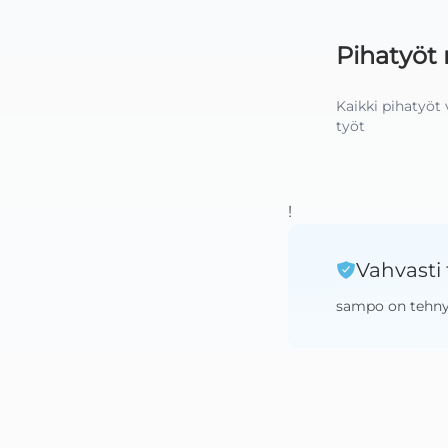
Pihatyöt
Kaikki pihatyöt 
työt
!
Vahvasti 
sampo
on tehn