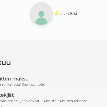
0.0
Uusi
·
·
kuu
sitten maksu
 turvallisesti Donessa työn
tekijät
jokaisen tekijän vahvasti. Tunnistautuminen tehdään
a.