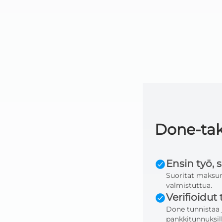
Done-ta
Ensin työ, 
Suoritat maksun
valmistuttua.
Verifioidut 
Done tunnistaa 
pankkitunnuksill