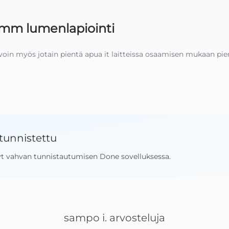
 mm lumenlapiointi
voin myös jotain pientä apua it laitteissa osaamisen mukaan pien
tunnistettu
yt vahvan tunnistautumisen Done sovelluksessa
.
sampo i.
arvosteluja