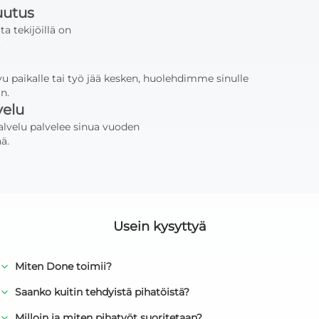
uutus
ta tekijöillä on
.
avu paikalle tai työ jää kesken, huolehdimme sinulle
n.
velu
lvelu palvelee sinua vuoden
ä.
Usein kysyttyä
Miten Done toimii?
Saanko kuitin tehdyistä pihatöistä?
Milloin ja miten pihatyöt suoritetaan?