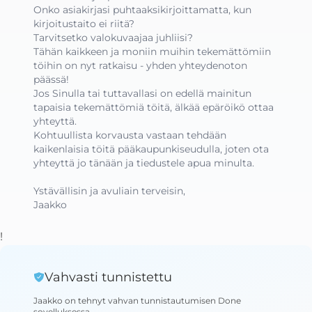
Onko asiakirjasi puhtaaksikirjoittamatta, kun 
kirjoitustaito ei riitä?

Tarvitsetko valokuvaajaa juhliisi?

Tähän kaikkeen ja moniin muihin tekemättömiin 
töihin on nyt ratkaisu - yhden yhteydenoton 
päässä!

Jos Sinulla tai tuttavallasi on edellä mainitun 
tapaisia tekemättömiä töitä, älkää epäröikö ottaa 
yhteyttä.

Kohtuullista korvausta vastaan tehdään 
kaikenlaisia töitä pääkaupunkiseudulla, joten ota 
yhteyttä jo tänään ja tiedustele apua minulta.

Ystävällisin ja avuliain terveisin,

Jaakko
!
Vahvasti tunnistettu
Jaakko
on tehnyt vahvan tunnistautumisen Done
sovelluksessa
.