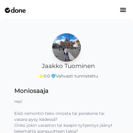
Jaakko Tuominen
·
0.0
Vahvasti tunnistettu
Moniosaaja
Hei!

Eikö remontin teko innosta tai porakone tai 
vasara pysy kädessä?

Onko jokin varaston tai kaapin tyhjennys jäänyt 
tekemättä ajanpuutteen takia?
