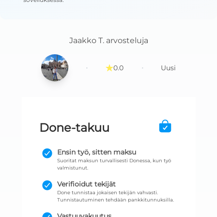
Jaakko T.
arvosteluja
·
·
0.0
Uusi
Done-takuu
Ensin työ, sitten maksu
Suoritat maksun turvallisesti Donessa, kun työ
valmistunut.
Verifioidut tekijät
Done tunnistaa jokaisen tekijän vahvasti.
Tunnistautuminen tehdään pankkitunnuksilla.
Vastuuvakuutus