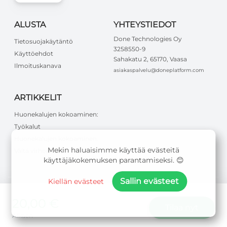
ALUSTA
YHTEYSTIEDOT
Done Technologies Oy
Tietosuojakäytäntö
3258550-9
Käyttöehdot
Sahakatu 2, 65170, Vaasa
Ilmoituskanava
asiakaspalvelu@doneplatform.com
ARTIKKELIT
Huonekalujen kokoaminen:
Työkalut
Huonekalujen kokoaminen:
Mekin haluaisimme käyttää evästeitä
Vältä virheet
käyttäjäkokemuksen parantamiseksi. 😊
Sallin evästeet
Kiellän evästeet
20,00 €
©
2026
Done Technologies Oy
.
Kaikki oikeudet pidätetään
.
Tilaa nyt
Alkaen