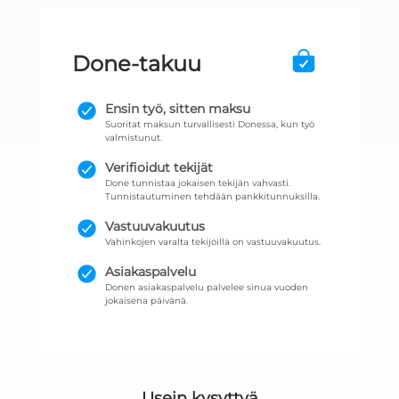
Done-takuu
Ensin työ, sitten maksu
Suoritat maksun turvallisesti Donessa, kun työ
valmistunut.
Verifioidut tekijät
Done tunnistaa jokaisen tekijän vahvasti.
Tunnistautuminen tehdään pankkitunnuksilla.
Vastuuvakuutus
Vahinkojen varalta tekijöillä on vastuuvakuutus.
Asiakaspalvelu
Donen asiakaspalvelu palvelee sinua vuoden
jokaisena päivänä.
Usein kysyttyä