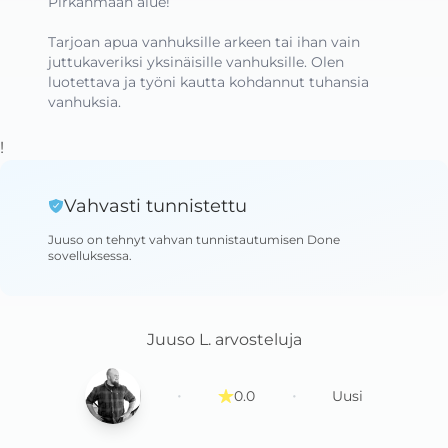
Pirkanmaan alue!

Tarjoan apua vanhuksille arkeen tai ihan vain 
juttukaveriksi yksinäisille vanhuksille. Olen 
luotettava ja työni kautta kohdannut tuhansia 
vanhuksia.
!
Vahvasti tunnistettu
Juuso
on tehnyt vahvan tunnistautumisen Done
sovelluksessa
.
Juuso L.
arvosteluja
·
·
0.0
Uusi