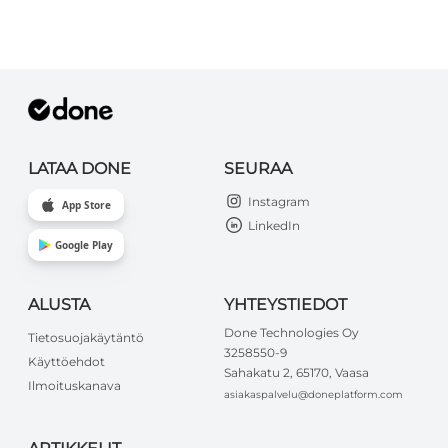
LATAA DONE
SEURAA
Instagram
App Store
LinkedIn
Google Play
ALUSTA
YHTEYSTIEDOT
Done Technologies Oy
Tietosuojakäytäntö
3258550-9
Käyttöehdot
Sahakatu 2, 65170, Vaasa
Ilmoituskanava
asiakaspalvelu@doneplatform.com