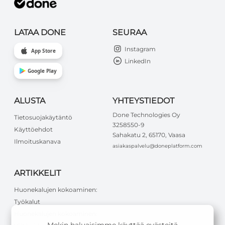
LATAA DONE
SEURAA
Instagram
App Store
LinkedIn
Google Play
ALUSTA
YHTEYSTIEDOT
Done Technologies Oy
Tietosuojakäytäntö
3258550-9
Käyttöehdot
Sahakatu 2, 65170, Vaasa
Ilmoituskanava
asiakaspalvelu@doneplatform.com
ARTIKKELIT
Huonekalujen kokoaminen:
Työkalut
Huonekalujen kokoaminen: