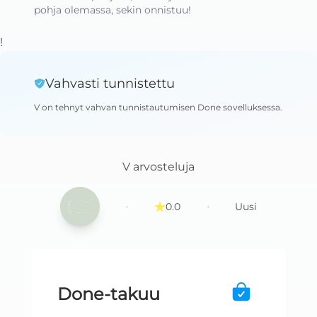
pohja olemassa, sekin onnistuu!
!
Vahvasti tunnistettu
V
on tehnyt vahvan tunnistautumisen Done sovelluksessa
.
V
arvosteluja
·
·
0.0
Uusi
Done-takuu