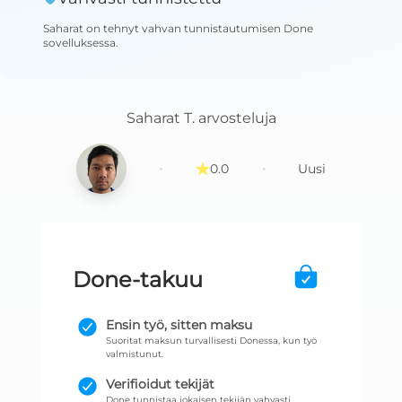
Saharat
on tehnyt vahvan tunnistautumisen Done
sovelluksessa
.
Saharat T.
arvosteluja
·
·
0.0
Uusi
Done-takuu
Ensin työ, sitten maksu
Suoritat maksun turvallisesti Donessa, kun työ
valmistunut.
Verifioidut tekijät
Done tunnistaa jokaisen tekijän vahvasti.