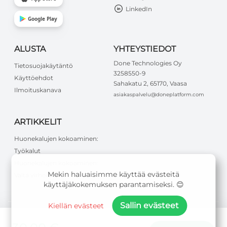
LinkedIn
Google Play
ALUSTA
YHTEYSTIEDOT
Done Technologies Oy
Tietosuojakäytäntö
3258550-9
Käyttöehdot
Sahakatu 2, 65170, Vaasa
Ilmoituskanava
asiakaspalvelu@doneplatform.com
ARTIKKELIT
Huonekalujen kokoaminen:
Työkalut
Huonekalujen kokoaminen:
Mekin haluaisimme käyttää evästeitä
Vältä virheet
käyttäjäkokemuksen parantamiseksi. 😊
Sallin evästeet
Kiellän evästeet
©
2026
Done Technologies Oy
.
Kaikki oikeudet pidätetään
.