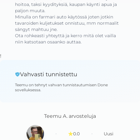
hoitoa, taksi kyydityksiä, kaupan käynti apua ja 
paljon muuta.

Minulla on farmari auto käytössä joten jotkin 
tavaroiden kuljetukset onnistuu, mm normaalit 
sängyt mahtuu jne.

Ota rohkeasti yhteyttä ja kerro mitä olet vailla 
niin katsotaan osaanko auttaa.
!
Vahvasti tunnistettu
Teemu
on tehnyt vahvan tunnistautumisen Done
sovelluksessa
.
Teemu A.
arvosteluja
·
·
0.0
Uusi