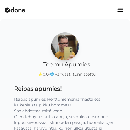
Teemu Apumies
·
0.0
Vahvasti tunnistettu
Reipas apumies!
Reipas apumies Herttoniemenrannasta etsii 
kaikenlaista pikku hommaa! 

Saa ehdottaa mitä vaan.

Olen tehnyt muutto apuja, siivouksia, asunnon 
loppu siivouksia, ikkunoiden pesuja, huonekalujen 
kasausta, haravointia, koirien ulkoilutusta ja 