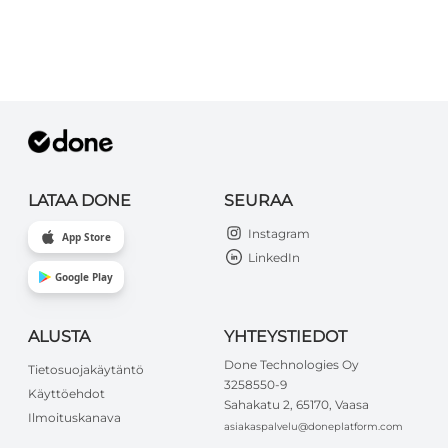
LATAA DONE
SEURAA
Instagram
App Store
LinkedIn
Google Play
ALUSTA
YHTEYSTIEDOT
Done Technologies Oy
Tietosuojakäytäntö
3258550-9
Käyttöehdot
Sahakatu 2, 65170, Vaasa
Ilmoituskanava
asiakaspalvelu@doneplatform.com