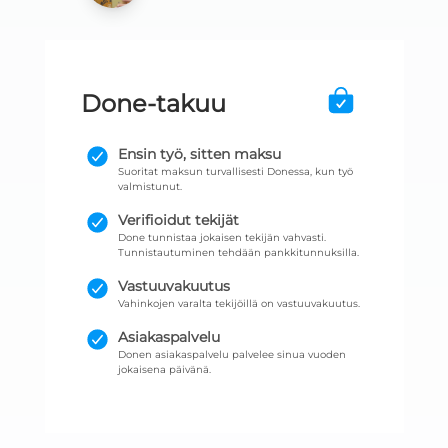
Done-takuu
Ensin työ, sitten maksu
Suoritat maksun turvallisesti Donessa, kun työ
valmistunut.
Verifioidut tekijät
Done tunnistaa jokaisen tekijän vahvasti.
Tunnistautuminen tehdään pankkitunnuksilla.
Vastuuvakuutus
Vahinkojen varalta tekijöillä on vastuuvakuutus.
Asiakaspalvelu
Donen asiakaspalvelu palvelee sinua vuoden
jokaisena päivänä.