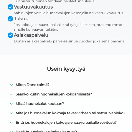
Tunnistautuminen tehdään pankkitunnuksilla.
Vastuuvakuutus
Vahinkojen varalle huonekalujen kasaajalla on vastuuvakuutus.
Takuu
Jos kokoaja ei saavu paikalle tai työ jää kesken, huolehdimme
sinulle korvaavan tekijän.
Asiakaspalvelu
Donen asiakaspalvelu palvelee sinua vuoden jokaisena päivänä.
Usein kysyttyä
Miten Done toimii?
Saanko kuitin huonekalujen kokoamisesta?
Missä huonekalut kootaan?
Mitä jos huonekalun kokoaja tekee virheen tai sattuu vahinko?
Entä jos huonekalujen kokoaja ei saavu paikalle sovitusti?
Keitä huonekalujen kokoajat ovat?