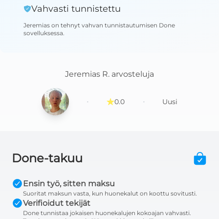
Vahvasti tunnistettu
Jeremias
on tehnyt vahvan tunnistautumisen Done
sovelluksessa
.
Jeremias R.
arvosteluja
·
·
0.0
Uusi
Done-takuu
Ensin työ, sitten maksu
Suoritat maksun vasta, kun huonekalut on koottu sovitusti.
Verifioidut tekijät
Done tunnistaa jokaisen huonekalujen kokoajan vahvasti.