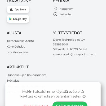
LATAA DONE
SEURAA
Instagram
App Store
LinkedIn
Google Play
ALUSTA
YHTEYSTIEDOT
Done Technologies Oy
Tietosuojakäytäntö
3258550-9
Käyttöehdot
Sahakatu 2, 65170, Vaasa
Ilmoituskanava
asiakaspalvelu@doneplatform.com
ARTIKKELIT
Huonekalujen kokoaminen:
Työkalut
Huonekalujen kokoaminen:
Mekin haluaisimme käyttää evästeitä
Vältä virheet
käyttäjäkokemuksen parantamiseksi. 😊