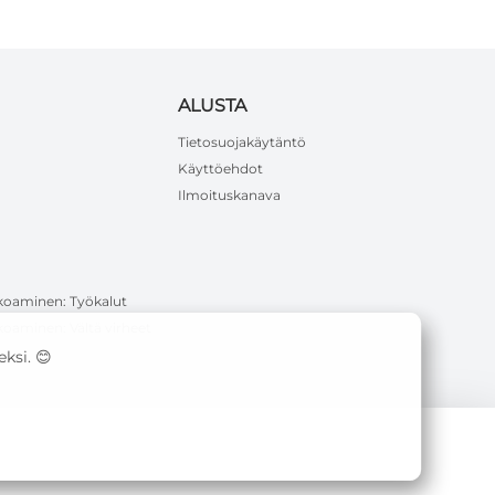
ALUSTA
Tietosuojakäytäntö
Käyttöehdot
Ilmoituskanava
koaminen: Työkalut
oaminen: Vältä virheet
ksi. 😊