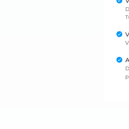
V
D
T
V
V
A
D
p