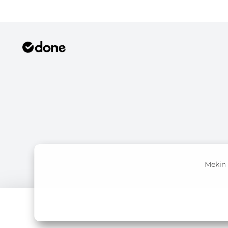
Mekin 
©
2026
Done Technologies Oy
.
Kaikki oikeudet pidätetään
.