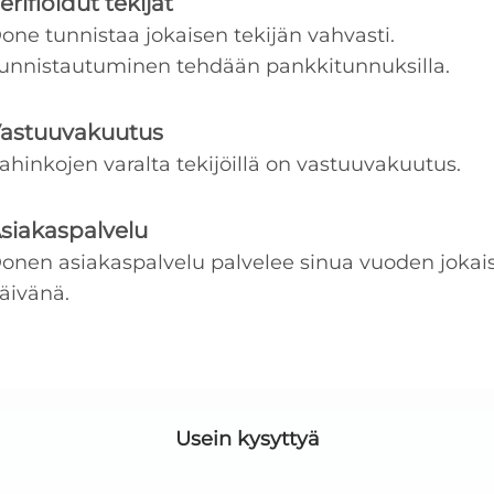
erifioidut tekijät
one tunnistaa jokaisen tekijän vahvasti.
unnistautuminen tehdään pankkitunnuksilla.
astuuvakuutus
ahinkojen varalta tekijöillä on vastuuvakuutus.
siakaspalvelu
onen asiakaspalvelu palvelee sinua vuoden jokai
äivänä.
Usein kysyttyä