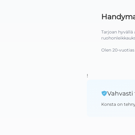
Handyman
Tarjoan hyvällä
ruohonleikkauks
Olen 20-vuotias 
!
Vahvasti 
Konsta
on tehn