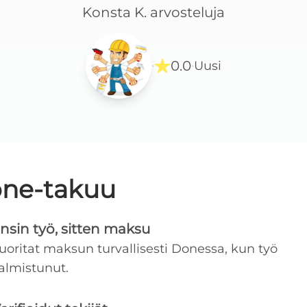
Konsta K.
arvosteluja
0.0
Uusi
·
·
ne-takuu
nsin työ, sitten maksu
uoritat maksun turvallisesti Donessa, kun työ
almistunut.