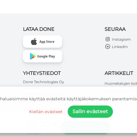
LATAA DONE
SEURAA
Instagram
App Store
LinkedIn
Google Play
YHTEYSTIEDOT
ARTIKKELIT
Done Technologies Oy
Huonekalujen ko
3258550-9
Huonekalujen kok
Sahakatu 2, 65170, Vaasa
haluaisimme käyttää evästeitä käyttäjäkokemuksen parantamise
asiakaspalvelu@doneplatform.com
Sallin evästeet
Kiellän evästeet
25,00 €
Tilaa nyt
Alkaen