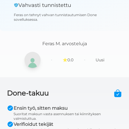
Vahvasti tunnistettu
Feras
on tehnyt vahvan tunnistautumisen Done
sovelluksessa
.
Feras M.
arvosteluja
·
·
0.0
Uusi
Done-takuu
Ensin työ, sitten maksu
Suoritat maksun vasta asennuksen tai kiinnityksen
valmistuttua.
Verifioidut tekijät