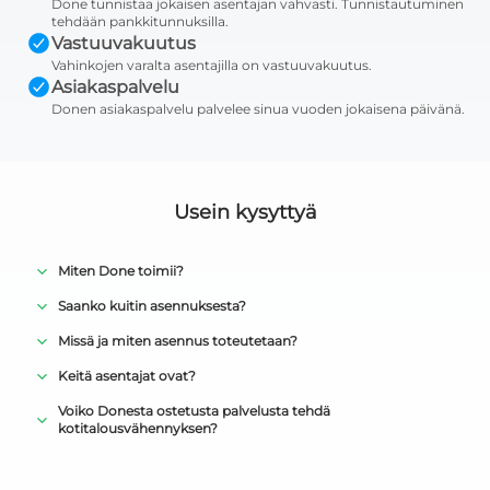
Done tunnistaa jokaisen asentajan vahvasti. Tunnistautuminen
tehdään pankkitunnuksilla.
Vastuuvakuutus
Vahinkojen varalta asentajilla on vastuuvakuutus.
Asiakaspalvelu
Donen asiakaspalvelu palvelee sinua vuoden jokaisena päivänä.
Usein kysyttyä
Miten Done toimii?
Saanko kuitin asennuksesta?
Missä ja miten asennus toteutetaan?
Keitä asentajat ovat?
Voiko Donesta ostetusta palvelusta tehdä
kotitalousvähennyksen?