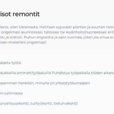
 isot remontit
enis, olen Ukrainasta. Hallitsen sujuvasti pienten ja suurten remo
 ongelmasi asunnossasi, talossasi tai kodinhoitohuoneessasi erit
ti ja siististi. Puhun englantia ja opin suomea, joten jos sinua ei 
aisen mielelläni ongelmasi!

kasta työtä

dukkailla ammattityökaluilla Puhdistus työpaikalla töiden aikana 
 useamman henkilön, minulla on yhteistyökumppani

n valinnassa

rvallisuuskortti, tulityökortti, tieturvakortti