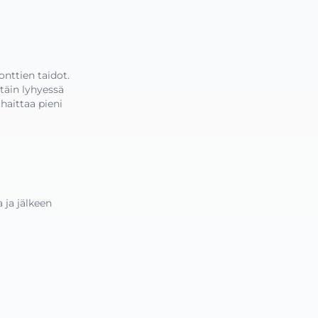
nttien taidot. 
täin lyhyessä 
haittaa pieni 
ja jälkeen
