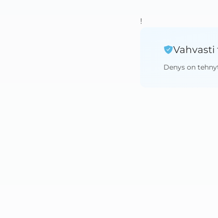
!
Vahvasti 
Denys
on tehny