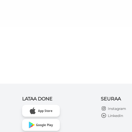
LATAA DONE
SEURAA
Instagram
App Store
LinkedIn
Google Play