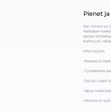
Pienet ja
Hei, nimeni on D
Ratkaisen kaikki
ajassa, tehokkaas
kielimuuri, ratk
Mitä tarjoan:

-Nopeaa ja laadu
-Työskentele laa
-Jos työ vaatii
-Apua materiaali
-Minulla on työtu