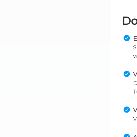
Do
E
S
v
V
D
T
V
V