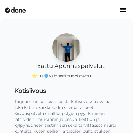
Fixattu Apumiespalvelut
·
5.0
Vahvasti tunnistettu
Kotisiivous
Tarjoamme korkeatasoista kotisiivouspalvelua, 
joka kattaa kaikki kodin siivoustarpeet. 
Siivouspalvelu sisältää pölyjen pyyhkimisen, 
lattioiden imuroinnin ja pesun, keittiön ja 
kylpyhuoneen siistimisen sekä tarvittaessa muita 
kohteita, kuten peilien ja tasojen puhdistuksen. 