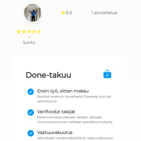
·
·
5.0
1
arvostelua
""
Sunita
Done-takuu
Ensin työ, sitten maksu
Suoritat maksun turvallisesti Donessa, kun työ
valmistunut.
Verifioidut tekijät
Done tunnistaa jokaisen tekijän vahvasti.
Tunnistautuminen tehdään pankkitunnuksilla.
Vastuuvakuutus
Vahinkojen varalta tekijöillä on vastuuvakuutus.