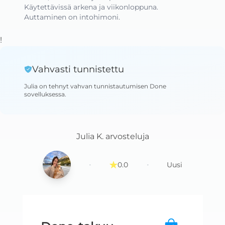
Käytettävissä arkena ja viikonloppuna.

Auttaminen on intohimoni.
!
Vahvasti tunnistettu
Julia
on tehnyt vahvan tunnistautumisen Done
sovelluksessa
.
Julia K.
arvosteluja
·
·
0.0
Uusi