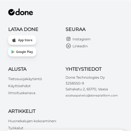
LATAA DONE
SEURAA
Instagram
App Store
LinkedIn
Google Play
ALUSTA
YHTEYSTIEDOT
Done Technologies Oy
Tietosuojakäytäntö
3258550-9
Käyttöehdot
Sahakatu 2, 65170, Vaasa
Ilmoituskanava
asiakaspalvelu@doneplatform.com
ARTIKKELIT
Huonekalujen kokoaminen:
Työkalut