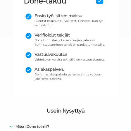
Done-takuu
Ensin työ, sitten maksu
Suoritat maksun turvallisesti Donessa, kun työ
valmistunut.
Verifioidut tekijät
Done tunnistaa jokaisen tekijän vahvasti.
Tunnistautuminen tehdään pankkitunnuksilla.
Vastuuvakuutus
Vahinkojen varalta tekijöillä on vastuuvakuutus.
Asiakaspalvelu
Donen asiakaspalvelu palvelee sinua vuoden
jokaisena päivänä.
Usein kysyttyä
Miten Done toimii?