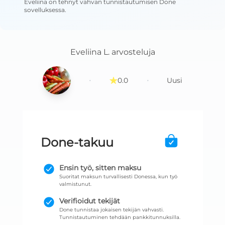
Eveliina
on tehnyt vahvan tunnistautumisen Done
sovelluksessa
.
Eveliina L.
arvosteluja
·
·
0.0
Uusi
Done-takuu
Ensin työ, sitten maksu
Suoritat maksun turvallisesti Donessa, kun työ
valmistunut.
Verifioidut tekijät
Done tunnistaa jokaisen tekijän vahvasti.
Tunnistautuminen tehdään pankkitunnuksilla.