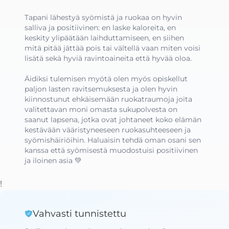
Tapani lähestyä syömistä ja ruokaa on hyvin 
salliva ja positiivinen: en laske kaloreita, en 
keskity ylipäätään laihduttamiseen, en siihen 
mitä pitää jättää pois tai vältellä vaan miten voisi 
lisätä sekä hyviä ravintoaineita että hyvää oloa. 

Äidiksi tulemisen myötä olen myös opiskellut 
paljon lasten ravitsemuksesta ja olen hyvin 
kiinnostunut ehkäisemään ruokatraumoja joita 
valitettavan moni omasta sukupolvesta on 
saanut lapsena, jotka ovat johtaneet koko elämän 
kestävään vääristyneeseen ruokasuhteeseen ja 
syömishäiriöihin. Haluaisin tehdä oman osani sen 
kanssa että syömisestä muodostuisi positiivinen 
ja iloinen asia 💚
!
Vahvasti tunnistettu