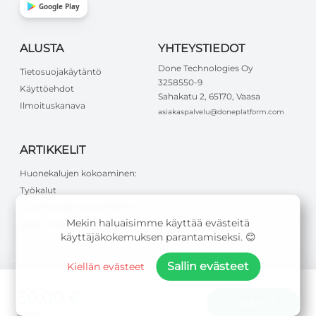
Google Play
ALUSTA
YHTEYSTIEDOT
Done Technologies Oy
Tietosuojakäytäntö
3258550-9
Käyttöehdot
Sahakatu 2, 65170, Vaasa
Ilmoituskanava
asiakaspalvelu@doneplatform.com
ARTIKKELIT
Huonekalujen kokoaminen:
Työkalut
Huonekalujen kokoaminen:
Mekin haluaisimme käyttää evästeitä
Vältä virheet
käyttäjäkokemuksen parantamiseksi. 😊
Sallin evästeet
Kiellän evästeet
30,00 €
©
2026
Done Technologies Oy
.
Kaikki oikeudet pidätetään
.
Tilaa nyt
Alkaen