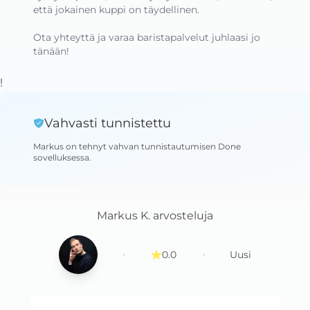
että jokainen kuppi on täydellinen.

Ota yhteyttä ja varaa baristapalvelut juhlaasi jo 
tänään!
!
Vahvasti tunnistettu
Markus
on tehnyt vahvan tunnistautumisen Done
sovelluksessa
.
Markus K.
arvosteluja
·
·
0.0
Uusi