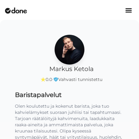
Markus Ketola
·
0.0
Vahvasti tunnistettu
Baristapalvelut
Olen koulutettu ja kokenut barista, joka tuo 
kahvielämykset suoraan juhliisi tai tapahtumaasi. 
Tarjoan räätälöityjä kahvimenuita, laadukkaita 
raaka-aineita ja ammattimaista palvelua, joka 
kruunaa tilaisuutesi. Olipa kyseessä 
syntymäpäivät, häät tai yritystilaisuus, huolehdin, 