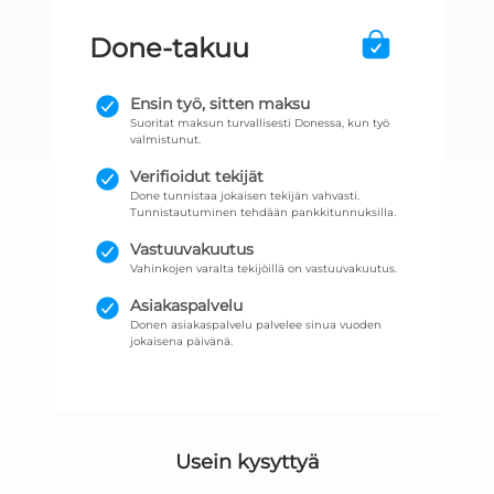
Done-takuu
Ensin työ, sitten maksu
Suoritat maksun turvallisesti Donessa, kun työ
valmistunut.
Verifioidut tekijät
Done tunnistaa jokaisen tekijän vahvasti.
Tunnistautuminen tehdään pankkitunnuksilla.
Vastuuvakuutus
Vahinkojen varalta tekijöillä on vastuuvakuutus.
Asiakaspalvelu
Donen asiakaspalvelu palvelee sinua vuoden
jokaisena päivänä.
Usein kysyttyä