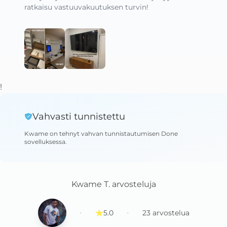
ratkaisu vastuuvakuutuksen turvin!
!
Vahvasti tunnistettu
Kwame
on tehnyt vahvan tunnistautumisen Done
sovelluksessa
.
Kwame T.
arvosteluja
·
·
5.0
23
arvostelua