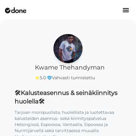
Kwame Thehandyman
·
5.0
Vahvasti tunnistettu
🛠️Kalusteasennus & seinäkiinnitys
huolella🛠️
Tarjoan monipuolista, huolellista ja luotettavaa 
kalusteiden asennus- sekä kiinnityspalvelua 
Helsingissä, Espoossa, Vantaalla, Sipoossa ja 
Nurmijärvellä sekä tarvittaessa muualla 