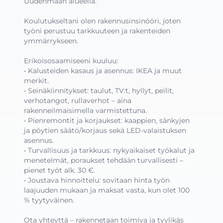
Uudenmaan alueella.

Koulutukseltani olen rakennusinsinööri, joten 
työni perustuu tarkkuuteen ja rakenteiden 
ymmärrykseen.

Erikoisosaamiseeni kuuluu:

• Kalusteiden kasaus ja asennus: IKEA ja muut 
merkit.

• Seinäkiinnitykset: taulut, TV:t, hyllyt, peilit, 
verhotangot, rullaverhot – aina 
rakenneilmaisimella varmistettuna.

• Pienremontit ja korjaukset: kaappien, sänkyjen 
ja pöytien säätö/korjaus sekä LED-valaistuksen 
asennus.

• Turvallisuus ja tarkkuus: nykyaikaiset työkalut ja 
menetelmät, poraukset tehdään turvallisesti – 
pienet työt alk. 30 €.

• Joustava hinnoittelu: sovitaan hinta työn 
laajuuden mukaan ja maksat vasta, kun olet 100 
% tyytyväinen.

Ota yhteyttä – rakennetaan toimiva ja tyylikäs 