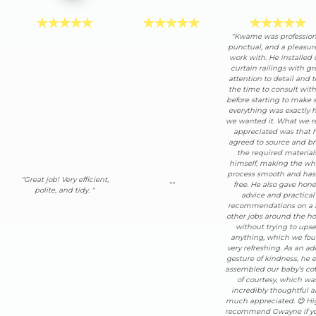
"Kwame was profession
punctual, and a pleasur
work with. He installed 
curtain railings with gr
attention to detail and 
the time to consult wit
before starting to make 
everything was exactly 
we wanted it. What we re
appreciated was that 
agreed to source and br
the required material
himself, making the wh
process smooth and has
"Great job! Very efficient,
""
free. He also gave hone
polite, and tidy. "
advice and practical
recommendations on a 
other jobs around the h
without trying to upse
anything, which we fo
very refreshing. As an a
gesture of kindness, he 
assembled our baby’s cot
of courtesy, which wa
incredibly thoughtful 
much appreciated. 😊 Hi
recommend Gwayne if yo