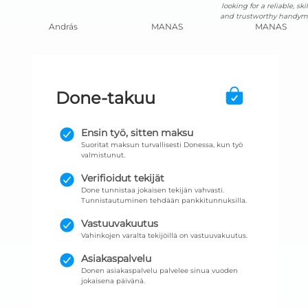
looking for a reliable, skil
and trustworthy handym
András
MANAS
MANAS
Done-takuu
Ensin työ, sitten maksu
Suoritat maksun turvallisesti Donessa, kun työ
valmistunut.
Verifioidut tekijät
Done tunnistaa jokaisen tekijän vahvasti.
Tunnistautuminen tehdään pankkitunnuksilla.
Vastuuvakuutus
Vahinkojen varalta tekijöillä on vastuuvakuutus.
Asiakaspalvelu
Donen asiakaspalvelu palvelee sinua vuoden
jokaisena päivänä.