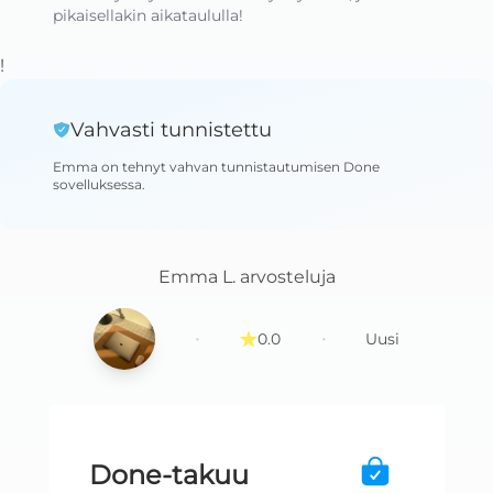
pikaisellakin aikataululla!
!
Vahvasti tunnistettu
Emma
on tehnyt vahvan tunnistautumisen Done
sovelluksessa
.
Emma L.
arvosteluja
·
·
0.0
Uusi
Done-takuu