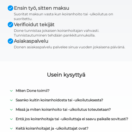
Ensin työ, sitten maksu
Suoritat maksun vasta kun koiranhoito tai -ulkoilutus on
suoritettu.
Verifioidut tekijät
Done tunnistaa jokaisen koiranhoitajan vahvasti.
Tunnistautuminen tehdään pankkitunnuksilla.
Asiakaspalvelu
Donen asiakaspalvelu palvelee sinua vuoden jokaisena päivänä.
Usein kysyttyä
Miten Done toimii?
Saanko kuitin koiranhoidosta tai -ulkoilutuksesta?
Missä ja miten koiranhoito tai -ulkoilutus toteutetaan?
Entä jos koiranhoitaja tai -ulkoiluttaja ei saavu paikalle sovitusti?
Keitä koiranhoitajat ja -ulkoiluttajat ovat?