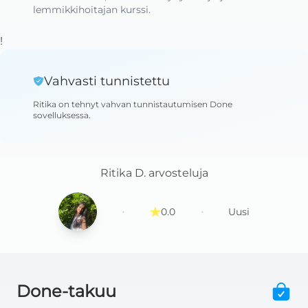
lemmikkihoitajan kurssi.
!
Vahvasti tunnistettu
Ritika
on tehnyt vahvan tunnistautumisen Done
sovelluksessa
.
Ritika D.
arvosteluja
·
·
0.0
Uusi
Done-takuu