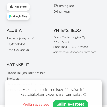
Instagram
App Store
LinkedIn
Google Play
ALUSTA
YHTEYSTIEDOT
Done Technologies Oy
Tietosuojakäytäntö
3258550-9
Käyttöehdot
Sahakatu 2, 65170, Vaasa
Ilmoituskanava
asiakaspalvelu@doneplatform.com
ARTIKKELIT
Huonekalujen kokoaminen:
Työkalut
Huonekalujen kokoaminen:
Mekin haluaisimme käyttää evästeitä
Vältä virheet
käyttäjäkokemuksen parantamiseksi. 😊
Sallin evästeet
Kiellän evästeet