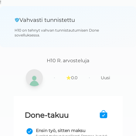
!
Vahvasti tunnistettu
H10
on tehnyt vahvan tunnistautumisen Done
sovelluksessa
.
H10 R.
arvosteluja
·
·
0.0
Uusi
Done-takuu
Ensin työ, sitten maksu
Suoritat maksun turvallisesti Donessa, kun työ