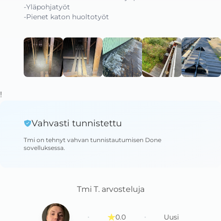
-Yläpohjatyöt

-Pienet katon huoltotyöt
!
Vahvasti tunnistettu
Tmi
on tehnyt vahvan tunnistautumisen Done
sovelluksessa
.
Tmi T.
arvosteluja
·
·
0.0
Uusi