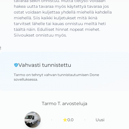
tavaraa sekin onnistuu. Mutta tietysti voidaan 
hakea uutta tavaraa myös käytettyä tavaraa jos 
ostat voidaan kuljettaa yhdellä miehellä kahdella 
miehellä. Siis kaikki kuljetukset mitä ikinä 
tarvitset lähelle tai kauas onnistuu meiltä heti 
täältä näin. Edulliset hinnat nopeat miehet. 
Siivoukset onnistuu myös.
!
Vahvasti tunnistettu
Tarmo
on tehnyt vahvan tunnistautumisen Done
sovelluksessa
.
Tarmo T.
arvosteluja
·
·
0.0
Uusi