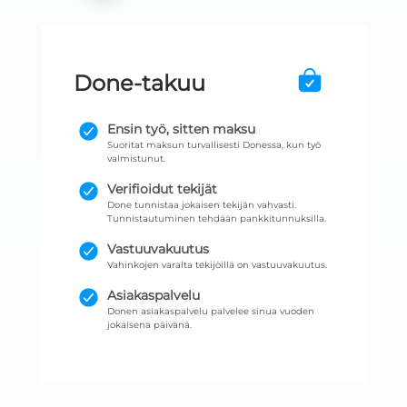
Done-takuu
Ensin työ, sitten maksu
Suoritat maksun turvallisesti Donessa, kun työ
valmistunut.
Verifioidut tekijät
Done tunnistaa jokaisen tekijän vahvasti.
Tunnistautuminen tehdään pankkitunnuksilla.
Vastuuvakuutus
Vahinkojen varalta tekijöillä on vastuuvakuutus.
Asiakaspalvelu
Donen asiakaspalvelu palvelee sinua vuoden
jokaisena päivänä.