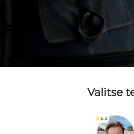
Valitse t
5.0